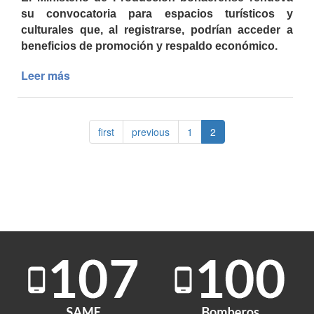
su convocatoria para espacios turísticos y
culturales que, al registrarse, podrían acceder a
beneficios de promoción y respaldo económico.
Leer más
de
La
Provincia
de
first
previous
1
2
Buenos
Aires
relanza
su
Catálogo
Turístico
y
Cultural