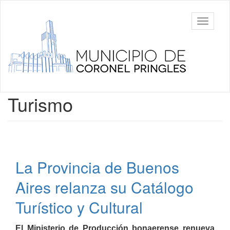
Ir
al
Municipalidad
Mostrar/
contenido
de Coronel
barra
principal
Pringles
de
navegac
Contenido
Turismo
principal
La Provincia de Buenos
Aires relanza su Catálogo
Turístico y Cultural
El Ministerio de Producción bonaerense renueva