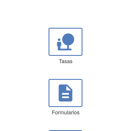
nature_people
Tasas
description
Formularios