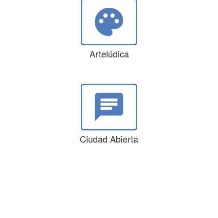
palette
Artelúdica
chat
Ciudad Abierta