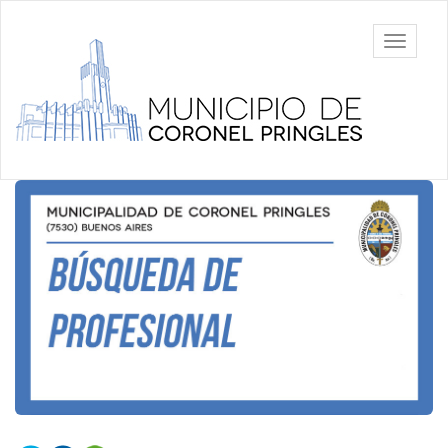
Ir
al
Municipalidad
Mostrar/
contenido
de Coronel
barra
principal
Pringles
de
navegac
Contenido
principal