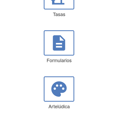
Tasas
description
Formularios
palette
Artelúdica