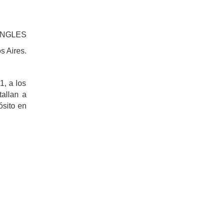
INGLES
s Aires.
1, a los
allan a
ósito en