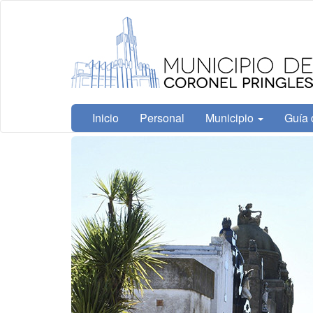
Ir
Municipalidad
al
de Coronel
contenido
Pringles
principal
Inicio
Personal
Municipio
Guía 
Contenido
principal