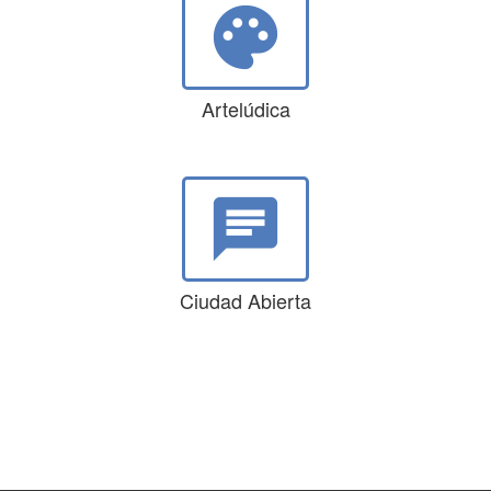
palette
Artelúdica
chat
Ciudad Abierta