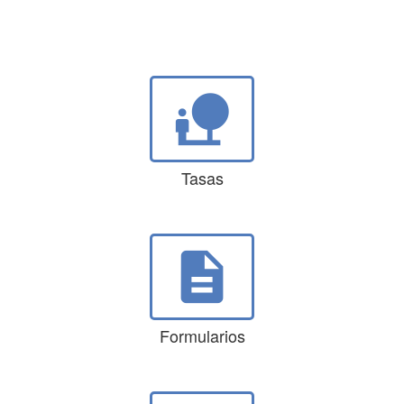
nature_people
Tasas
description
Formularios