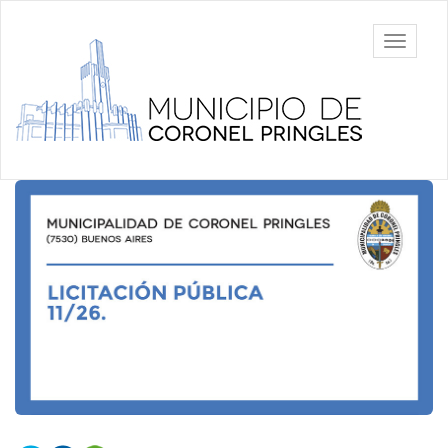
Ir
al
Municipalidad
Mostrar/
contenido
de Coronel
barra
principal
Pringles
de
navegac
Contenido
principal