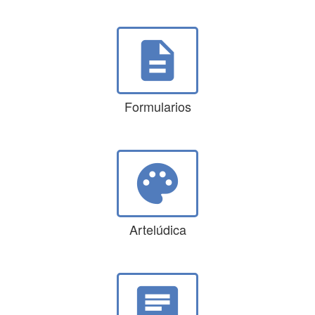
description
Formularios
palette
Artelúdica
chat