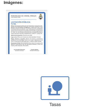
Imágenes:
nature_people
Tasas