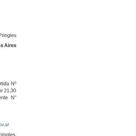
Pringles
s Aires
rtida Nº
or 21,30
ente N°
v.ar
ringles,