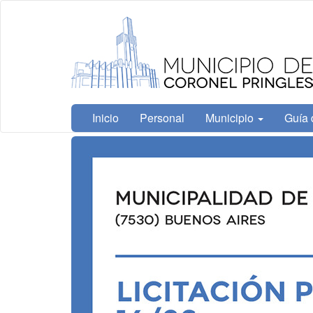
Ir
Municipalidad
al
de Coronel
contenido
Pringles
principal
Inicio
Personal
Municipio
Guía 
Contenido
principal