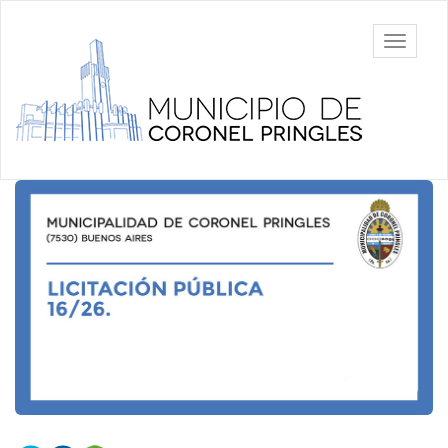
Ir
al
Municipalidad
Mostrar/
contenido
de Coronel
barra
principal
Pringles
de
navegac
Contenido
principal