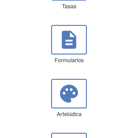
Tasas
description
Formularios
palette
Artelúdica