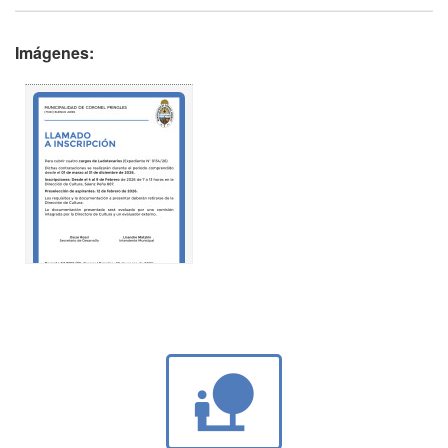
Imágenes:
nature_people