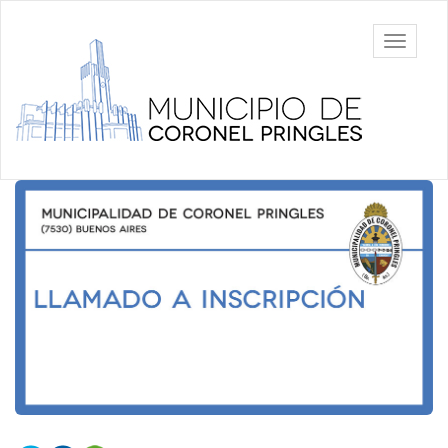
Ir
al
Municipalidad
Mostrar/
contenido
de Coronel
barra
principal
Pringles
de
navegac
Contenido
principal