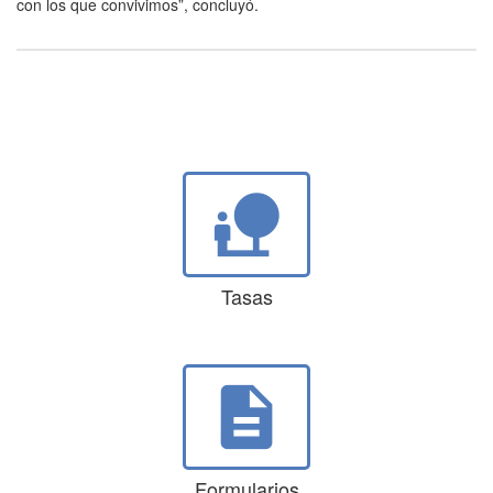
con los que convivimos”, concluyó.
nature_people
Tasas
description
Formularios