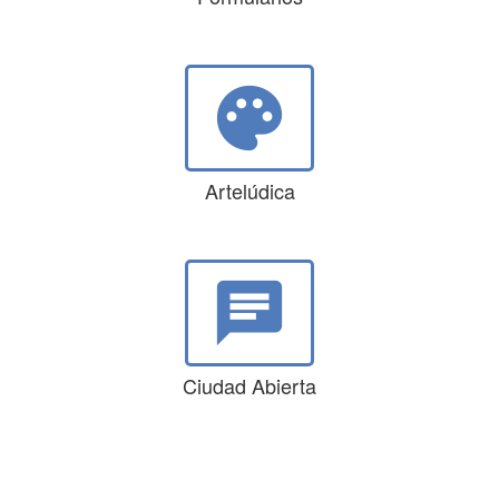
palette
Artelúdica
chat
Ciudad Abierta