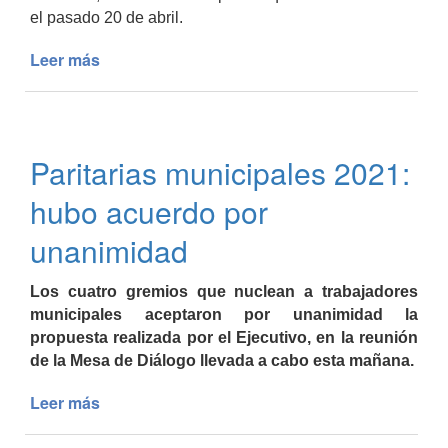
el pasado 20 de abril.
Leer más
de
Pautas
Covid:
se
reunió
Paritarias municipales 2021:
el
Comité
hubo acuerdo por
de
Crisis
unanimidad
Los cuatro gremios que nuclean a trabajadores
municipales aceptaron por unanimidad la
propuesta realizada por el Ejecutivo, en la reunión
de la Mesa de Diálogo llevada a cabo esta mañana.
Leer más
de
Paritarias
municipales