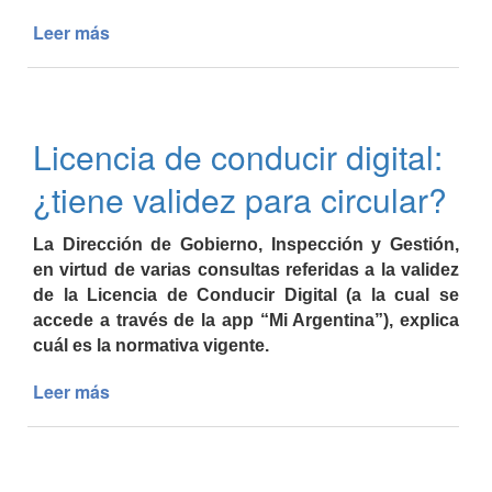
en
un
Leer más
de
solo
EDICTO
lugar
Licencia de conducir digital:
¿tiene validez para circular?
La Dirección de Gobierno, Inspección y Gestión,
en virtud de varias consultas referidas a la validez
de la Licencia de Conducir Digital (a la cual se
accede a través de la app “Mi Argentina”), explica
cuál es la normativa vigente.
Leer más
de
Licencia
de
conducir
digital: