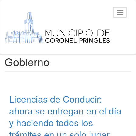
Ir
al
Municipalidad
Mostrar/
contenido
de Coronel
barra
principal
Pringles
de
navegac
Contenido
Gobierno
principal
Licencias de Conducir:
ahora se entregan en el día
y haciendo todos los
trámites en un solo lugar