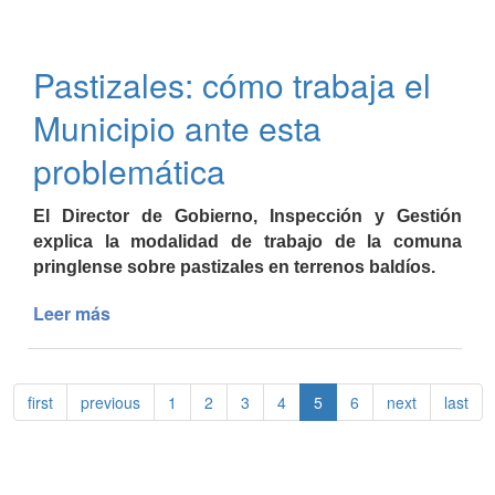
abrieron
las
paritarias
Pastizales: cómo trabaja el
municipales
2021
Municipio ante esta
problemática
El Director de Gobierno, Inspección y Gestión
explica la modalidad de trabajo de la comuna
pringlense sobre pastizales en terrenos baldíos.
Leer más
de
Pastizales:
cómo
trabaja
first
previous
1
2
3
4
5
6
next
last
el
Municipio
ante
esta