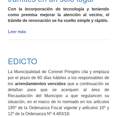
Con la incorporación de tecnología y teniendo
como premisa mejorar la atención al vecino, el
trámite de renovación se ha vuelto simple y rápido.
Leer más
de
Licencias
de
Conducir:
ahora
EDICTO
se
entregan
en
La Municipalidad de Coronel Pringles cita y emplaza
el
por el plazo de 60 días hábiles a los responsables de
día
los
arrendamientos vencidos
que a continuación se
y
detallan para que se acerquen al área de
haciendo
Recaudación del Municipio a que regularicen su
todos
situación, en el marco de lo normado en los artículos
los
195º de la Ordenanza Fiscal vigente y artículos 10º y
trámites
12º de la Ordenanza Nº 4.483/18: