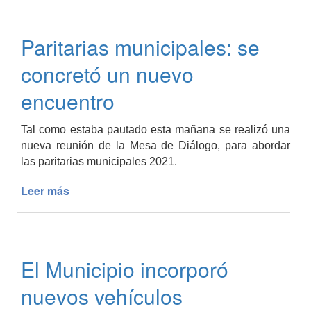
2021:
hubo
Paritarias municipales: se
acuerdo
por
concretó un nuevo
unanimidad
encuentro
Tal como estaba pautado esta mañana se realizó una
nueva reunión de la Mesa de Diálogo, para abordar
las paritarias municipales 2021.
Leer más
de
Paritarias
municipales:
se
concretó
El Municipio incorporó
un
nuevo
nuevos vehículos
encuentro