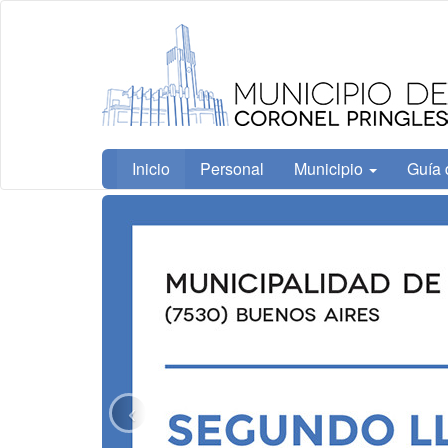
Ir
Municipalidad
al
de Coronel
contenido
Pringles
principal
Inicio
Personal
Municipio
Guía 
Contenido
Información
principal
destacada
Previous