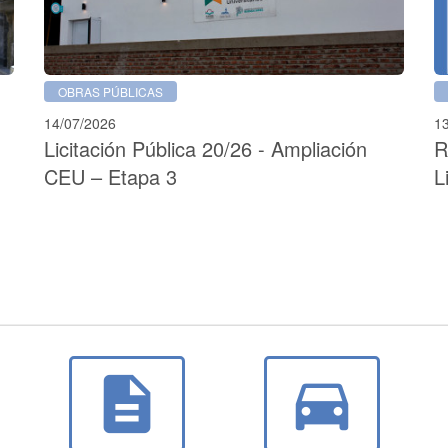
OBRAS PÚBLICAS
14/07/2026
1
Licitación Pública 20/26 - Ampliación
R
CEU – Etapa 3
L
description
directions_car