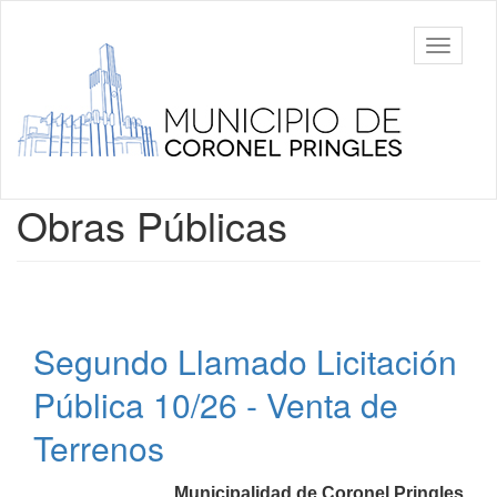
Ir
al
Municipalidad
Mostrar/
contenido
de Coronel
barra
principal
Pringles
de
navegac
Contenido
Obras Públicas
principal
Segundo Llamado Licitación
Pública 10/26 - Venta de
Terrenos
Municipalidad de Coronel Pringles