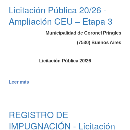
“ARA
Licitación Pública 20/26 -
General
Belgrano”
Ampliación CEU – Etapa 3
-
Listado
Municipalidad de Coronel Pringles
de
inscriptos
(7530) Buenos Aires
aptos
para
participar
Licitación Pública 20/26
del
sorteo
de
Leer más
de
viviendas
Licitación
Pública
20/26
-
REGISTRO DE
Ampliación
CEU
IMPUGNACIÓN - Licitación
–