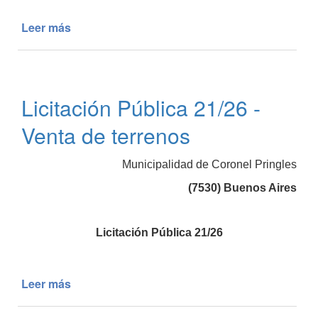
Leer más
de
Segundo
Llamado
Licitación
Pública
Licitación Pública 21/26 -
07/26
-
Venta de terrenos
Venta
de
Municipalidad de Coronel Pringles
Terrenos
(7530) Buenos Aires
Licitación Pública 21/26
Leer más
de
Licitación
Pública