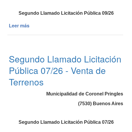
Segundo Llamado Licitación Pública 09/26
Leer más
de
Segundo
Llamado
Licitación
Pública
Segundo Llamado Licitación
09/26
-
Pública 07/26 - Venta de
Venta
de
Terrenos
Terrenos
Municipalidad de Coronel Pringles
(7530) Buenos Aires
Segundo Llamado Licitación Pública 07/26