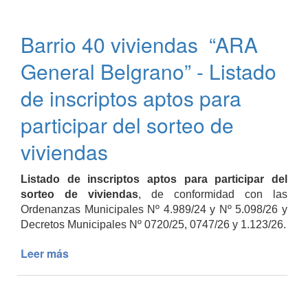
21/26
-
Barrio 40 viviendas “ARA
Venta
de
General Belgrano” - Listado
terrenos
de inscriptos aptos para
participar del sorteo de
viviendas
Listado de inscriptos aptos para participar del
sorteo de viviendas
, de conformidad con las
Ordenanzas Municipales Nº 4.989/24 y Nº 5.098/26 y
Decretos Municipales Nº 0720/25, 0747/26 y 1.123/26.
Leer más
de
Barrio
40
viviendas