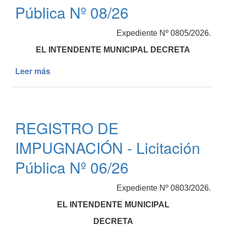
Etapa
Pública Nº 08/26
3
Expediente Nº 0805/2026.
EL INTENDENTE MUNICIPAL DECRETA
Leer más
de
REGISTRO
DE
IMPUGNACIÓN
-
REGISTRO DE
Licitación
Pública
IMPUGNACIÓN - Licitación
Nº
08/26
Pública Nº 06/26
Expediente Nº 0803/2026.
EL INTENDENTE MUNICIPAL
DECRETA