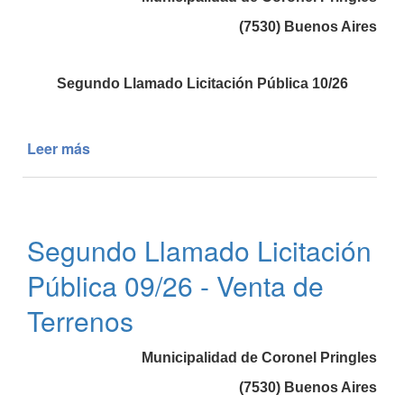
(7530) Buenos Aires
Segundo Llamado Licitación Pública 10/26
Leer más
de
Segundo
Llamado
Licitación
Pública
Segundo Llamado Licitación
10/26
-
Pública 09/26 - Venta de
Venta
de
Terrenos
Terrenos
Municipalidad de Coronel Pringles
(7530) Buenos Aires