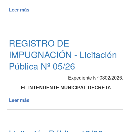
Leer más
de
REGISTRO
DE
IMPUGNACIÓN
-
REGISTRO DE
Licitación
Pública
IMPUGNACIÓN - Licitación
Nº
06/26
Pública Nº 05/26
Expediente Nº 0802/2026.
EL INTENDENTE MUNICIPAL DECRETA
Leer más
de
REGISTRO
DE
IMPUGNACIÓN
-