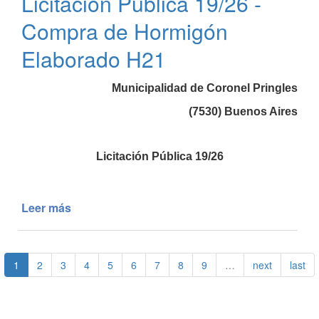
Licitación Pública 19/26 -
Licitación
Pública
Compra de Hormigón
Nº
05/26
Elaborado H21
Municipalidad de Coronel Pringles
(7530) Buenos Aires
Licitación Pública 19/26
Leer más
de
Licitación
Pública
19/26
1
2
3
4
5
6
7
8
9
…
next
last
-
Compra
de
Hormigón