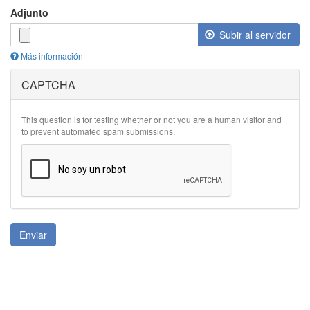
Adjunto
Subir al servidor
Más información
Los
CAPTCHA
archivos
deben
ser
menores
This question is for testing whether or not you are a human visitor and
que
to prevent automated spam submissions.
2
MB
.
Tipos
de
archivo
permitidos:
gif
jpg
Enviar
jpeg
png
txt
rtf
pdf
doc