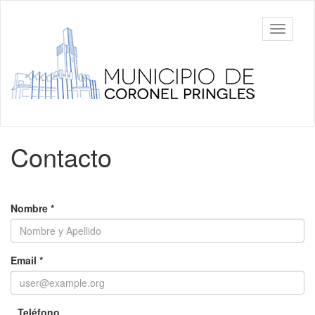
Ir
al
Municipalidad
Mostrar/
contenido
de Coronel
barra
principal
Pringles
de
navegac
Contenido
Contacto
principal
Nombre
*
Email
*
Teléfono