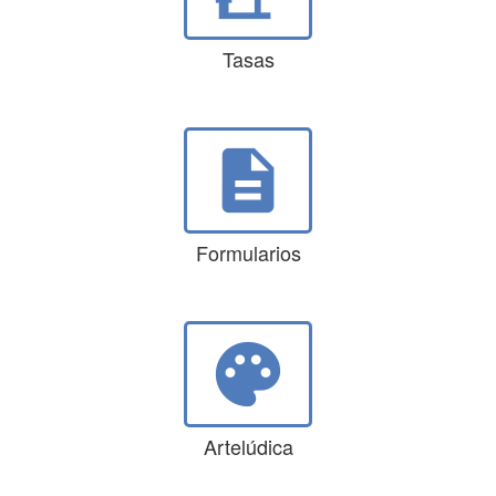
Tasas
description
Formularios
palette
Artelúdica