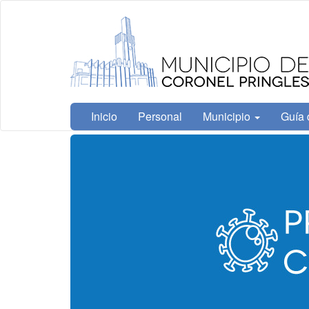
Ir
Municipalidad
al
de Coronel
contenido
Pringles
principal
Inicio
Personal
Municipio
Guía 
Contenido
principal