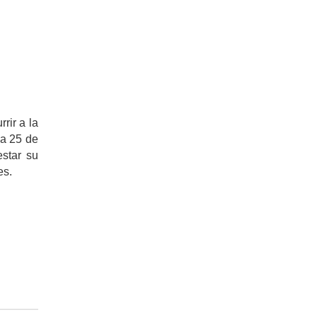
rir a la
da 25 de
star su
es.