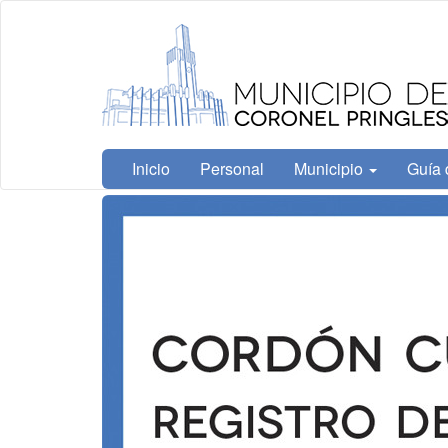
Ir
Municipalidad
al
de Coronel
contenido
Pringles
principal
Inicio
Personal
Municipio
Guía 
Contenido
principal