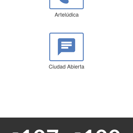
Artelúdica
chat
Ciudad Abierta