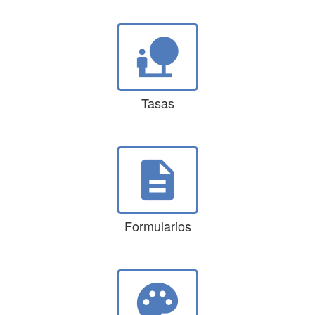
nature_people
Tasas
description
Formularios
palette