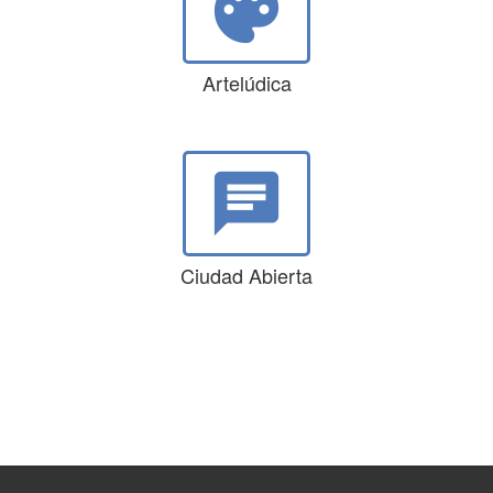
palette
Artelúdica
chat
Ciudad Abierta