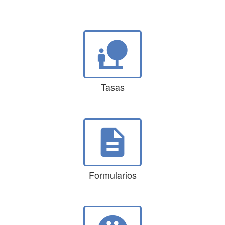
nature_people
Tasas
description
Formularios