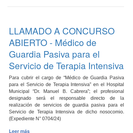
de
LLAMADO
Indio
A
Rico
CONCURSO
ABIERTO
LLAMADO A CONCURSO
-
Médico
ABIERTO - Médico de
para
prestación
Guardia Pasiva para el
de
Servicio de Terapia Intensiva
Guardias
para
el
Para cubrir el cargo de “Médico de Guardia Pasiva
Servicio
para el Servicio de Terapia Intensiva” en el Hospital
de
Municipal “Dr. Manuel B. Cabrera”; el profesional
Clínica
designado será el responsable directo de la
Médica
realización de servicios de guardia pasiva para el
Servicio de Terapia Intensiva de dicho nosocomio.
(Expediente N° 0704/24)
Leer más
de