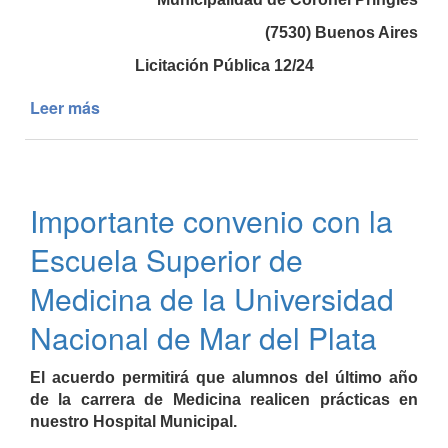
el
Servicio
(7530) Buenos Aires
de
Licitación Pública 12/24
Terapia
Intensiva
Leer más
de
Licitación
Pública
12/24
-
Importante convenio con la
Provisión
del
Escuela Superior de
servicio
de
Medicina de la Universidad
oxígeno
Nacional de Mar del Plata
líquido
El acuerdo permitirá que alumnos del último año
de la carrera de Medicina realicen prácticas en
nuestro Hospital Municipal.