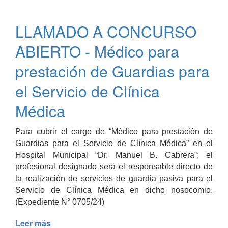
02/2024
-
LLAMADO A CONCURSO
Contratación
del
ABIERTO - Médico para
Servicio
de
prestación de Guardias para
Tratamiento,
el Servicio de Clínica
Transporte
y
Médica
Disposición
final
de
Para cubrir el cargo de “Médico para prestación de
Residuos
Guardias para el Servicio de Clínica Médica” en el
Patogénicos,
Hospital Municipal “Dr. Manuel B. Cabrera”; el
Hospital
profesional designado será el responsable directo de
Municipal
la realización de servicios de guardia pasiva para el
y
Servicio de Clínica Médica en dicho nosocomio.
Sala
(Expediente N° 0705/24)
Primeros
Auxilios
Leer más
de