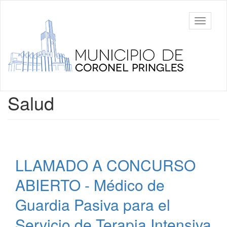
Ir
al
Municipalidad
Mostrar/
contenido
de Coronel
barra
principal
Pringles
de
navegac
Contenido
Salud
principal
LLAMADO A CONCURSO
ABIERTO - Médico de
Guardia Pasiva para el
Servicio de Terapia Intensiva