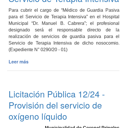
Para cubrir el cargo de “Médico de Guardia Pasiva
para el Servicio de Terapia Intensiva” en el Hospital
Municipal “Dr. Manuel B. Cabrera”; el profesional
designado será el responsable directo de la
realización de servicios de guardia pasiva para el
Servicio de Terapia Intensiva de dicho nosocomio.
(Expediente N° 0290/20 - 01)
Leer más
de
LLAMADO
A
CONCURSO
ABIERTO
Licitación Pública 12/24 -
-
Médico
Provisión del servicio de
de
Guardia
oxígeno líquido
Pasiva
para
Municipalidad de Coronel Pringles