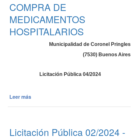
Jefe
COMPRA DE
de
Enfermería
MEDICAMENTOS
en
HOSPITALARIOS
la
Unidad
Sanitaria
Municipalidad de Coronel Pringles
Rosa
(7530) Buenos Aires
Desio
y
Hogar
Licitación Pública 04/2024
de
Ancianos
de
Leer más
de
Indio
Licitación
Rico
Pública
04/2024
-
Licitación Pública 02/2024 -
COMPRA
DE