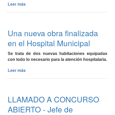
Leer más
de
Importante
convenio
con
la
Una nueva obra finalizada
Escuela
Superior
en el Hospital Municipal
de
Medicina
Se trata de dos nuevas habitaciones equipadas
de
con todo lo necesario para la atención hospitalaria.
la
Universidad
Leer más
de
Nacional
Una
de
nueva
Mar
obra
del
finalizada
Plata
LLAMADO A CONCURSO
en
el
ABIERTO - Jefe de
Hospital