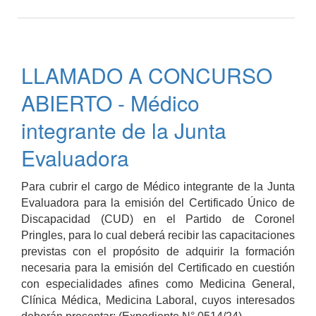
LLAMADO
A
CONCURSO
ABIERTO
LLAMADO A CONCURSO
-
Médico
ABIERTO - Médico
de
Guardia
integrante de la Junta
Pasiva
Evaluadora
para
el
Servicio
Para cubrir el cargo de Médico integrante de la Junta
de
Evaluadora para la emisión del Certificado Único de
Terapia
Discapacidad (CUD) en el Partido de Coronel
Intensiva
Pringles, para lo cual deberá recibir las capacitaciones
previstas con el propósito de adquirir la formación
necesaria para la emisión del Certificado en cuestión
con especialidades afines como Medicina General,
Clínica Médica, Medicina Laboral, cuyos interesados